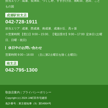
担当エリア : 成瀬、長津田、つくし野、すずかけ台、南町田、恩田、こど
もの国
成瀬駅前支店
042-728-1911
担当エリア : 成瀬、西成瀬、南成瀬、成瀬が丘、高ヶ坂
※営業時間 【窓口】9:00～15:00、【電話受付】9:00～17:00 定休日 (土曜
日、日曜・祝日)
休日中のお問い合わせ
営業時間 9:00～16:00 （主に第2土曜日を除く土曜日）
南支店
042-795-1300
取扱店案内
プライバシーポリシー
｜
Copyright (c) 2024 JA町田市宅建部
免許番号：東京都知事（9）第54864号